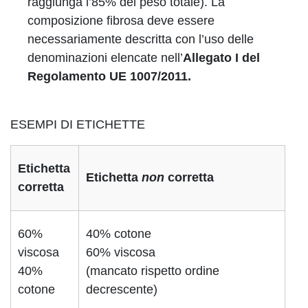
raggiunga l’85% del peso totale). La
composizione fibrosa deve essere
necessariamente descritta con l’uso delle
denominazioni elencate nell’
Allegato I del
Regolamento UE 1007/2011.
ESEMPI DI ETICHETTE
Etichetta
Etichetta
non
corretta
corretta
60%
40% cotone
viscosa
60% viscosa
40%
(mancato rispetto ordine
cotone
decrescente)