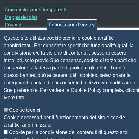
Sito web
Amministrazione trasparente
Mappa del sito
Privacy
Impostazioni Privacy
Social Media Policy
Questo sito utilizza cookie tecnici e cookie analitici
Dichiarazione di accessibilità
anonimizzati. Per consentire specifiche funzionalità quali la
Feedback accessibilità
condivisione e/o la visione di contenuti, possono essere
Siti tematici: Maremma e Tirreno Itinerari
installati, solo previo Suo consenso, cookie di terze parti che
consentono alla terza parte di profilare gli utenti. Tramite
© 2026 CAMERA DI COMMERCIO DELLA
questo banner, può accettare tutti i cookies, selezionare le
MAREMMA E DEL TIRRENO
categorie di cookie di cui consente l’utilizzo e/o modificare le
Sue preferenze. Per vedere la Cookie Policy completa, clicch
More info
Cookie tecnici
Cookie necessari per il funzionamento del sito e cookie
analitici anonimizzati.
Cookie per la condivisione dei contenuti di questo sito