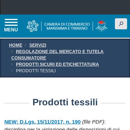
Salta al contenuto principale
h
MENU
HOME
SERVIZI
REGOLAZIONE DEL MERCATO E TUTELA
CONSUMATORE
PRODOTTI SICURI ED ETICHETTATURA
PRODOTTI TESSILI
Prodotti tessili
NEW:
D.Lgs. 15/11/2017, n. 190
(file PDF)
:
disciplina per la violazione delle disposizioni di cui