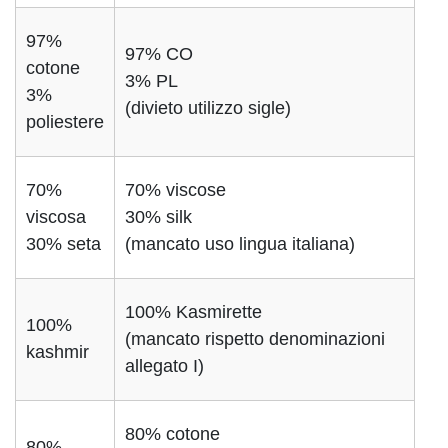
97%
97% CO
cotone
3% PL
3%
(divieto utilizzo sigle)
poliestere
70%
70% viscose
viscosa
30% silk
30% seta
(mancato uso lingua italiana)
100% Kasmirette
100%
(mancato rispetto denominazioni
kashmir
allegato I)
80% cotone
80%