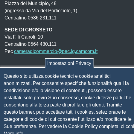
Piazza del Municipio, 48
(ingresso da Via del Porticciolo, 1)
Centralino 0586 231.111
SEDE DI GROSSETO
Via F.lli Cairoli, 10
Centralino 0564 430.111
Pec
cameradicommercio@pec.lg.camcom.it
Impostazioni Privacy
Codice fiscale e Partita Iva:
01838690491
Questo sito utilizza cookie tecnici e cookie analitici
Codice univoco fatturazione elettronica:
UFN1JE
anonimizzati. Per consentire specifiche funzionalità quali la
Pagare con PagoPA
condivisione e/o la visione di contenuti, possono essere
installati, solo previo Suo consenso, cookie di terze parti che
consentono alla terza parte di profilare gli utenti. Tramite
Seguici su
questo banner, può accettare tutti i cookies, selezionare le
categorie di cookie di cui consente l’utilizzo e/o modificare le
Sito web
Amministrazione trasparente
Sue preferenze. Per vedere la Cookie Policy completa, clicch
Mappa del sito
More info