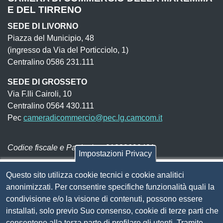
E DEL TIRRENO
SEDE DI LIVORNO
Piazza del Municipio, 48
(ingresso da Via del Porticciolo, 1)
Centralino 0586 231.111
SEDE DI GROSSETO
Via F.lli Cairoli, 10
Centralino 0564 430.111
Pec
cameradicommercio@pec.lg.camcom.it
Codice fiscale e Partita Iva:
01838690491
Impostazioni Privacy
Codice univoco fatturazione elettronica:
UFN1JE
Questo sito utilizza cookie tecnici e cookie analitici
Pagare con PagoPA
anonimizzati. Per consentire specifiche funzionalità quali la
condivisione e/o la visione di contenuti, possono essere
Seguici su
installati, solo previo Suo consenso, cookie di terze parti che
consentono alla terza parte di profilare gli utenti. Tramite