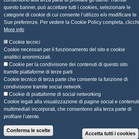
questo banner, può accettare tutti i cookies, selezionare le
Sito web
Amministrazione trasparente
categorie di cookie di cui consente l’utilizzo e/o modificare le
Mappa del sito
Sue preferenze. Per vedere la Cookie Policy completa, clicch
Privacy
More info
Social Media Policy
Dichiarazione di accessibilità
Cookie tecnici
Feedback accessibilità
Cookie necessari per il funzionamento del sito e cookie
Siti tematici: Maremma e Tirreno Itinerari
analitici anonimizzati.
Cookie per la condivisione dei contenuti di questo sito
tramite piattaforme di terze parti
© 2026 CAMERA DI COMMERCIO DELLA
Cookie tecnico di terza parte che consente la funzione di
MAREMMA E DEL TIRRENO
condivisione tramite social network.
Cookie di piattaforme di social networking
Cookie legati alla visualizzazione di pagine social e contenuti
multimediali incorporati, che consentono alla terza parte di
profilare l'utente.
Conferma le scelte
Accetta tutti i cookies