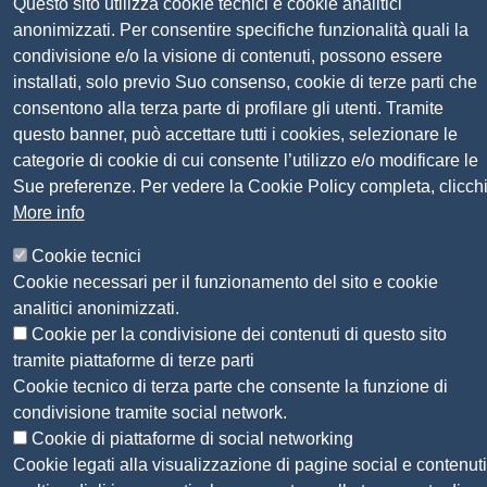
Questo sito utilizza cookie tecnici e cookie analitici
Pagare con PagoPA
anonimizzati. Per consentire specifiche funzionalità quali la
condivisione e/o la visione di contenuti, possono essere
Seguici su
installati, solo previo Suo consenso, cookie di terze parti che
consentono alla terza parte di profilare gli utenti. Tramite
questo banner, può accettare tutti i cookies, selezionare le
Sito web
Amministrazione trasparente
categorie di cookie di cui consente l’utilizzo e/o modificare le
Mappa del sito
Sue preferenze. Per vedere la Cookie Policy completa, clicch
Privacy
More info
Social Media Policy
Dichiarazione di accessibilità
Cookie tecnici
Feedback accessibilità
Cookie necessari per il funzionamento del sito e cookie
Siti tematici: Maremma e Tirreno Itinerari
analitici anonimizzati.
Cookie per la condivisione dei contenuti di questo sito
tramite piattaforme di terze parti
© 2026 CAMERA DI COMMERCIO DELLA
Cookie tecnico di terza parte che consente la funzione di
MAREMMA E DEL TIRRENO
condivisione tramite social network.
Cookie di piattaforme di social networking
Cookie legati alla visualizzazione di pagine social e contenuti