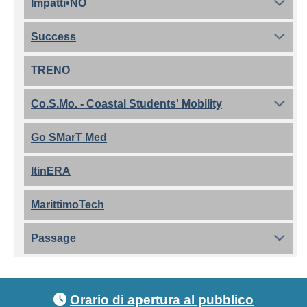
Impatti•NO
Success
TRENO
Co.S.Mo. - Coastal Students' Mobility
Go SMarT Med
ItinERA
MarittimoTech
Passage
Footer menu
Orario di apertura al pubblico