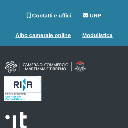
Contatti e uffici
URP
Albo camerale online
Modulistica