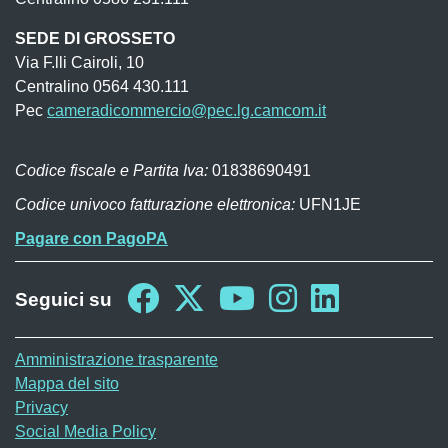
SEDE DI GROSSETO
Via F.lli Cairoli, 10
Centralino 0564 430.111
Pec
cameradicommercio@pec.lg.camcom.it
Codice fiscale e Partita Iva:
01838690491
Codice univoco fatturazione elettronica:
UFN1JE
Pagare con PagoPA
Seguici su
Sito web
Amministrazione trasparente
Mappa del sito
Privacy
Social Media Policy