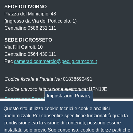
SEDE DI LIVORNO
Piazza del Municipio, 48
(ingresso da Via del Porticciolo, 1)
Centralino 0586 231.111
SEDE DI GROSSETO
Via F.lli Cairoli, 10
Centralino 0564 430.111
Pec
cameradicommercio@pec.lg.camcom.it
Codice fiscale e Partita Iva:
01838690491
Codice univoco fatturazione elettronica:
UFN1JE
Impostazioni Privacy
Pagare con PagoPA
Questo sito utilizza cookie tecnici e cookie analitici
anonimizzati. Per consentire specifiche funzionalità quali la
Seguici su
condivisione e/o la visione di contenuti, possono essere
installati, solo previo Suo consenso, cookie di terze parti che