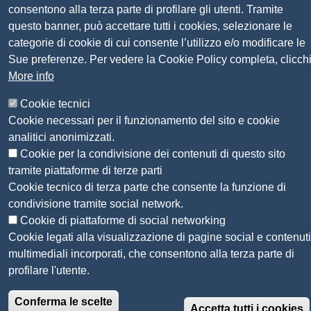
Sito web
Amministrazione trasparente
consentono alla terza parte di profilare gli utenti. Tramite
Mappa del sito
questo banner, può accettare tutti i cookies, selezionare le
Privacy
categorie di cookie di cui consente l’utilizzo e/o modificare le
Social Media Policy
Sue preferenze. Per vedere la Cookie Policy completa, clicch
Dichiarazione di accessibilità
More info
Feedback accessibilità
Cookie tecnici
Siti tematici: Maremma e Tirreno Itinerari
Cookie necessari per il funzionamento del sito e cookie
analitici anonimizzati.
© 2026 CAMERA DI COMMERCIO DELLA
Cookie per la condivisione dei contenuti di questo sito
MAREMMA E DEL TIRRENO
tramite piattaforme di terze parti
Cookie tecnico di terza parte che consente la funzione di
condivisione tramite social network.
Cookie di piattaforme di social networking
Cookie legati alla visualizzazione di pagine social e contenuti
multimediali incorporati, che consentono alla terza parte di
profilare l'utente.
Conferma le scelte
Accetta tutti i cookies