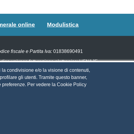
merale online
Modulistica
dice fiscale e Partita Iva:
01838690491
dice univoco fatturazione elettronica:
UFN1JE
 la condivisione e/o la visione di contenuti,
gare con PagoPA
rofilare gli utenti. Tramite questo banner,
Sue preferenze. Per vedere la Cookie Policy
eguici su
to web
ministrazione trasparente
ppa del sito
ivacy
cial Media Policy