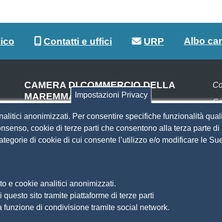
Albo ca
lico
Contatti e uffici
URP
CAMERA DI COMMERCIO DELLA
Co
Impostazioni Privacy
MAREMMA E DEL TIRRENO
Co
SEDE DI LIVORNO
nalitici anonimizzati. Per consentire specifiche funzionalità quali
Pa
Piazza del Municipio, 48
nsenso, cookie di terze parti che consentono alla terza parte di p
(ingresso da Via del Porticciolo, 1)
 categorie di cookie di cui consente l’utilizzo e/o modificare le 
S
Centralino 0586 231.111
SEDE DI GROSSETO
Si
Am
Via F.lli Cairoli, 10
o e cookie analitici anonimizzati.
Ma
Centralino 0564 430.111
 questo sito tramite piattaforme di terze parti
Pr
Pec
cameradicommercio@pec.lg.camcom.it
a funzione di condivisione tramite social network.
So