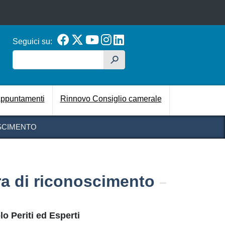
Seguici su:
Cerca
h
cipale
ppuntamenti
Rinnovo Consiglio camerale
OSCIMENTO
ra di riconoscimento
lo Periti ed Esperti