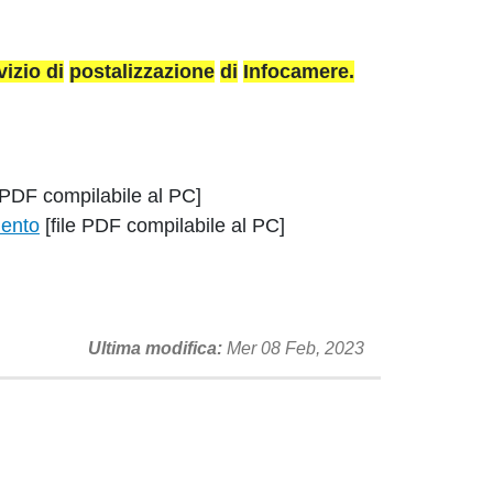
vizio di
postalizzazione
di
Infocamere
.
e PDF compilabile al PC]
mento
[file PDF compilabile al PC]
Ultima modifica
Mer 08 Feb, 2023