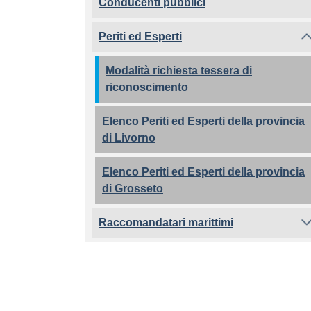
Conducenti pubblici
Periti ed Esperti
Modalità richiesta tessera di
riconoscimento
Elenco Periti ed Esperti della provincia
di Livorno
Elenco Periti ed Esperti della provincia
di Grosseto
Raccomandatari marittimi