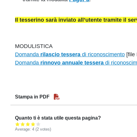
Il tesserino sarà inviato all’utente tramite il ser
MODULISTICA
Domanda
rilascio tessera
di riconoscimento
[fil
Domanda
rinnovo annuale tessera
di riconosci
Stampa in PDF
Quanto ti è stata utile questa pagina?
Average:
4
(2 votes)