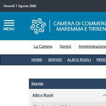
Venerdì 7 Agosto 2026
MENU
La Camera
Servizi
Amministrazione
HOME
SERVIZI
ALBI E RUOLI
PERI
Servizi
Servizi
Albi e Ruoli