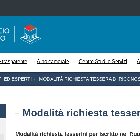
Salta al contenuto principale
Navigazione prin
 trasparente
Albo camerale
Centro Studi e Servizi
A
TI ED ESPERTI
MODALITÀ RICHIESTA TESSERA DI RICON
Modalità richiesta tesse
Modalità richiesta tesserini per iscritto nel Ruo