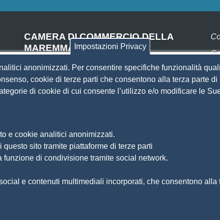
CAMERA DI COMMERCIO DELLA
Co
Impostazioni Privacy
MAREMMA E DEL TIRRENO
Co
SEDE DI LIVORNO
nalitici anonimizzati. Per consentire specifiche funzionalità quali
Pa
Piazza del Municipio, 48
nsenso, cookie di terze parti che consentono alla terza parte di p
(ingresso da Via del Porticciolo, 1)
 categorie di cookie di cui consente l’utilizzo e/o modificare le 
S
Centralino 0586 231.111
SEDE DI GROSSETO
Si
Am
Via F.lli Cairoli, 10
o e cookie analitici anonimizzati.
Ma
Centralino 0564 430.111
 questo sito tramite piattaforme di terze parti
Pr
Pec
cameradicommercio@pec.lg.camcom.it
a funzione di condivisione tramite social network.
So
Di
ocial e contenuti multimediali incorporati, che consentono alla te
Fe
Si