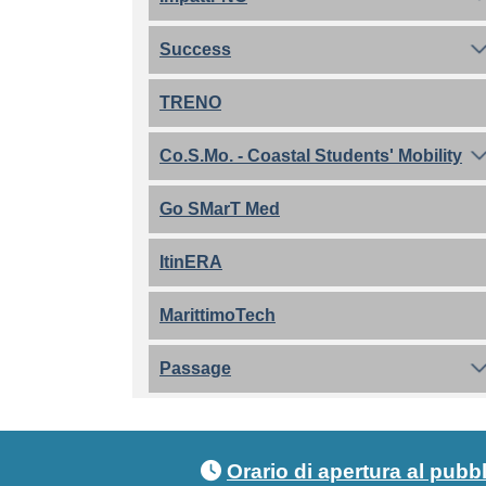
Success
TRENO
Co.S.Mo. - Coastal Students' Mobility
Go SMarT Med
ItinERA
MarittimoTech
Passage
Footer menu
Orario di apertura al pubb