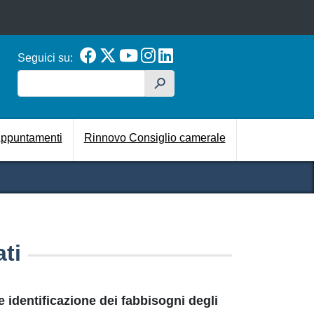
Seguici su:
Cerca
h
cipale
ppuntamenti
Rinnovo Consiglio camerale
ati
e identificazione dei fabbisogni degli