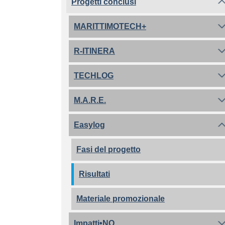
Progetti conclusi
MARITTIMOTECH+
R-ITINERA
TECHLOG
M.A.R.E.
Easylog
Fasi del progetto
Risultati
Materiale promozionale
Impatti•NO