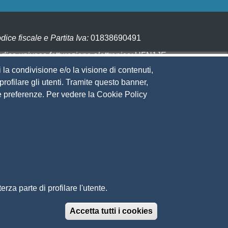
dice fiscale e Partita Iva:
01838690491
dice univoco fatturazione elettronica:
UFN1JE
 la condivisione e/o la visione di contenuti,
gare con PagoPA
rofilare gli utenti. Tramite questo banner,
Sue preferenze. Per vedere la Cookie Policy
eguici su
to web
ministrazione trasparente
ppa del sito
ivacy
cial Media Policy
chiarazione di accessibilità
rza parte di profilare l'utente.
edback accessibilità
ti tematici: Maremma e Tirreno Itinerari
Accetta tutti i cookies
Revoca il conse