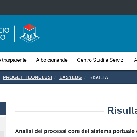
Salta al contenuto principale
Navigazione prin
 trasparente
Albo camerale
Centro Studi e Servizi
A
PROGETTI CONCLUSI
EASYLOG
RISULTATI
Risult
Analisi dei processi core del sistema portuale 