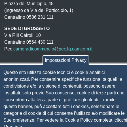
Piazza del Municipio, 48
(ingresso da Via del Porticciolo, 1)
Centralino 0586 231.111
SEDE DI GROSSETO
Via F.lli Cairoli, 10
Centralino 0564 430.111
Pec
cameradicommercio@pec.lg.camcom.it
Impostazioni Privacy
Codice fiscale e Partita Iva:
01838690491
Questo sito utilizza cookie tecnici e cookie analitici
Codice univoco fatturazione elettronica:
UFN1JE
anonimizzati. Per consentire specifiche funzionalità quali la
Pagare con PagoPA
condivisione e/o la visione di contenuti, possono essere
installati, solo previo Suo consenso, cookie di terze parti che
consentono alla terza parte di profilare gli utenti. Tramite
Seguici su
questo banner, può accettare tutti i cookies, selezionare le
categorie di cookie di cui consente l’utilizzo e/o modificare le
Sito web
Amministrazione trasparente
Sue preferenze. Per vedere la Cookie Policy completa, clicch
Mappa del sito
More info