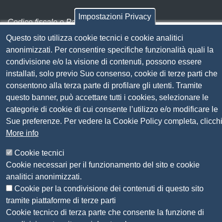
Impostazioni Privacy
Codice fiscale e Partita Iva:
01838690491
Questo sito utilizza cookie tecnici e cookie analitici
Codice univoco fatturazione elettronica:
UFN1JE
anonimizzati. Per consentire specifiche funzionalità quali la
Pagare con PagoPA
condivisione e/o la visione di contenuti, possono essere
installati, solo previo Suo consenso, cookie di terze parti che
Seguici su
consentono alla terza parte di profilare gli utenti. Tramite
questo banner, può accettare tutti i cookies, selezionare le
categorie di cookie di cui consente l’utilizzo e/o modificare le
Sito web
Amministrazione trasparente
Sue preferenze. Per vedere la Cookie Policy completa, clicch
Mappa del sito
More info
Privacy
Social Media Policy
Cookie tecnici
Dichiarazione di accessibilità
Cookie necessari per il funzionamento del sito e cookie
Feedback accessibilità
analitici anonimizzati.
Siti tematici: Maremma e Tirreno Itinerari
Cookie per la condivisione dei contenuti di questo sito
tramite piattaforme di terze parti
Cookie tecnico di terza parte che consente la funzione di
© 2026 CAMERA DI COMMERCIO DELLA