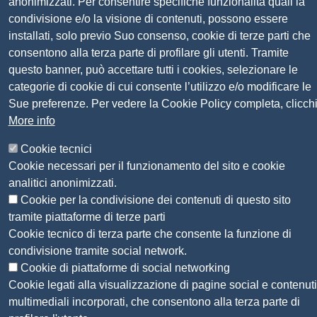
anonimizzati. Per consentire specifiche funzionalità quali la
condivisione e/o la visione di contenuti, possono essere
Pagare con PagoPA
installati, solo previo Suo consenso, cookie di terze parti che
consentono alla terza parte di profilare gli utenti. Tramite
Seguici su
questo banner, può accettare tutti i cookies, selezionare le
categorie di cookie di cui consente l’utilizzo e/o modificare le
Sue preferenze. Per vedere la Cookie Policy completa, clicch
Sito web
Amministrazione trasparente
More info
Mappa del sito
Privacy
Cookie tecnici
Social Media Policy
Cookie necessari per il funzionamento del sito e cookie
Dichiarazione di accessibilità
analitici anonimizzati.
Feedback accessibilità
Cookie per la condivisione dei contenuti di questo sito
Siti tematici: Maremma e Tirreno Itinerari
tramite piattaforme di terze parti
Cookie tecnico di terza parte che consente la funzione di
condivisione tramite social network.
© 2026 CAMERA DI COMMERCIO DELLA
Cookie di piattaforme di social networking
MAREMMA E DEL TIRRENO
Cookie legati alla visualizzazione di pagine social e contenuti
multimediali incorporati, che consentono alla terza parte di