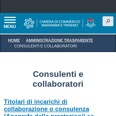
Salta al contenuto principale
h
MENU
HOME
AMMINISTRAZIONE TRASPARENTE
CONSULENTI E COLLABORATORI
Consulenti e
collaboratori
Titolari di incarichi di
collaborazione o consulenza