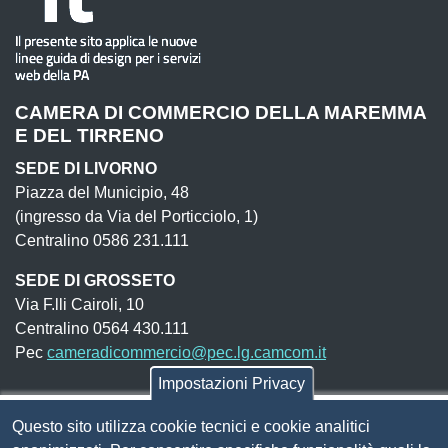
CAMERA DI COMMERCIO DELLA MAREMMA
E DEL TIRRENO
SEDE DI LIVORNO
Piazza del Municipio, 48
(ingresso da Via del Porticciolo, 1)
Centralino 0586 231.111
SEDE DI GROSSETO
Via F.lli Cairoli, 10
Centralino 0564 430.111
Pec
cameradicommercio@pec.lg.camcom.it
Impostazioni Privacy
Codice fiscale e Partita Iva:
01838690491
Questo sito utilizza cookie tecnici e cookie analitici
Codice univoco fatturazione elettronica:
UFN1JE