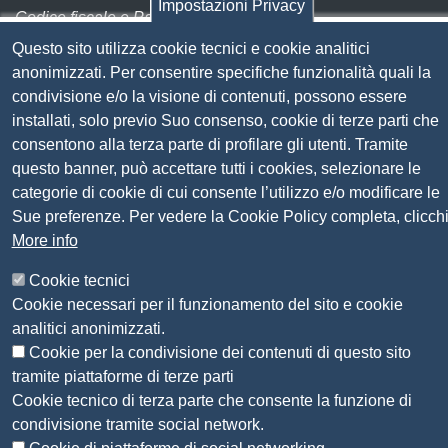
Impostazioni Privacy
Codice fiscale e Partita Iva:
01838690491
Questo sito utilizza cookie tecnici e cookie analitici
Codice univoco fatturazione elettronica:
UFN1JE
anonimizzati. Per consentire specifiche funzionalità quali la
Pagare con PagoPA
condivisione e/o la visione di contenuti, possono essere
installati, solo previo Suo consenso, cookie di terze parti che
Seguici su
consentono alla terza parte di profilare gli utenti. Tramite
questo banner, può accettare tutti i cookies, selezionare le
categorie di cookie di cui consente l’utilizzo e/o modificare le
Sito web
Amministrazione trasparente
Sue preferenze. Per vedere la Cookie Policy completa, clicch
Mappa del sito
More info
Privacy
Social Media Policy
Cookie tecnici
Dichiarazione di accessibilità
Cookie necessari per il funzionamento del sito e cookie
Feedback accessibilità
analitici anonimizzati.
Siti tematici: Maremma e Tirreno Itinerari
Cookie per la condivisione dei contenuti di questo sito
tramite piattaforme di terze parti
Cookie tecnico di terza parte che consente la funzione di
© 2026 CAMERA DI COMMERCIO DELLA
condivisione tramite social network.
MAREMMA E DEL TIRRENO