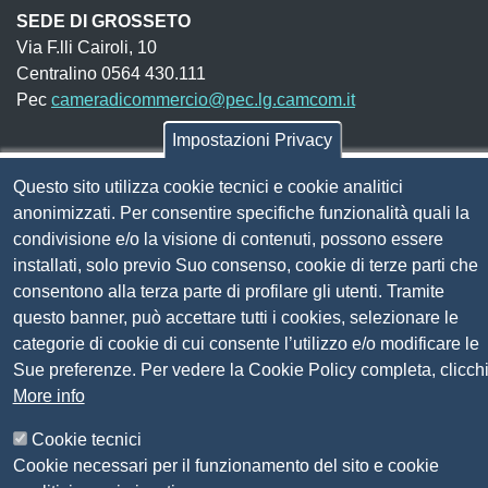
SEDE DI GROSSETO
Via F.lli Cairoli, 10
Centralino 0564 430.111
Pec
cameradicommercio@pec.lg.camcom.it
Impostazioni Privacy
Codice fiscale e Partita Iva:
01838690491
Questo sito utilizza cookie tecnici e cookie analitici
Codice univoco fatturazione elettronica:
UFN1JE
anonimizzati. Per consentire specifiche funzionalità quali la
Pagare con PagoPA
condivisione e/o la visione di contenuti, possono essere
installati, solo previo Suo consenso, cookie di terze parti che
consentono alla terza parte di profilare gli utenti. Tramite
Seguici su
questo banner, può accettare tutti i cookies, selezionare le
categorie di cookie di cui consente l’utilizzo e/o modificare le
Sito web
Sue preferenze. Per vedere la Cookie Policy completa, clicch
Amministrazione trasparente
More info
Mappa del sito
Privacy
Cookie tecnici
Social Media Policy
Cookie necessari per il funzionamento del sito e cookie
Dichiarazione di accessibilità