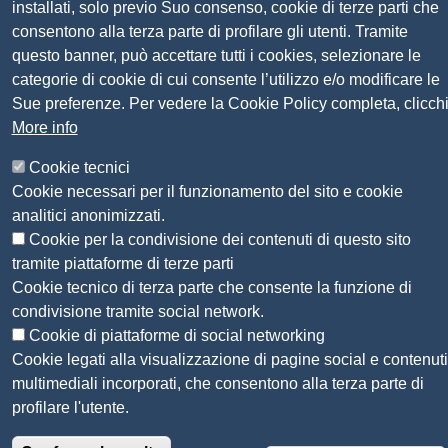
Seguici su
installati, solo previo Suo consenso, cookie di terze parti che
consentono alla terza parte di profilare gli utenti. Tramite
questo banner, può accettare tutti i cookies, selezionare le
Sito web
Amministrazione trasparente
categorie di cookie di cui consente l’utilizzo e/o modificare le
Mappa del sito
Sue preferenze. Per vedere la Cookie Policy completa, clicch
Privacy
More info
Social Media Policy
Dichiarazione di accessibilità
Cookie tecnici
Feedback accessibilità
Cookie necessari per il funzionamento del sito e cookie
Siti tematici: Maremma e Tirreno Itinerari
analitici anonimizzati.
Cookie per la condivisione dei contenuti di questo sito
tramite piattaforme di terze parti
© 2026 CAMERA DI COMMERCIO DELLA
Cookie tecnico di terza parte che consente la funzione di
MAREMMA E DEL TIRRENO
condivisione tramite social network.
Cookie di piattaforme di social networking
Cookie legati alla visualizzazione di pagine social e contenuti
multimediali incorporati, che consentono alla terza parte di
profilare l'utente.