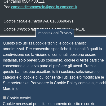
Centralino 0564 430.111
Pec
cameradicommercio@pec.lg.camcom.it
Codice fiscale e Partita Iva:
01838690491
Codice univoco fatturazione elettronica:
UFN1JE
Impostazioni Privacy
Pagare con PagoPA
Questo sito utilizza cookie tecnici e cookie analitici
anonimizzati. Per consentire specifiche funzionalità quali la
Seguici su
condivisione e/o la visione di contenuti, possono essere
installati, solo previo Suo consenso, cookie di terze parti che
Sito web
Amministrazione trasparente
consentono alla terza parte di profilare gli utenti. Tramite
Mappa del sito
questo banner, può accettare tutti i cookies, selezionare le
Privacy
categorie di cookie di cui consente l’utilizzo e/o modificare le
Social Media Policy
Sue preferenze. Per vedere la Cookie Policy completa, clicch
Dichiarazione di accessibilità
More info
Feedback accessibilità
Cookie tecnici
Siti tematici: Maremma e Tirreno Itinerari
Cookie necessari per il funzionamento del sito e cookie