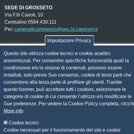
SEDE DI GROSSETO
Via F.lli Cairoli, 10
Centralino 0564 430.111
Pec
cameradicommercio@pec.lg.camcom.it
Impostazioni Privacy
Codice fiscale e Partita Iva:
01838690491
Questo sito utilizza cookie tecnici e cookie analitici
Codice univoco fatturazione elettronica:
UFN1JE
anonimizzati. Per consentire specifiche funzionalità quali la
Pagare con PagoPA
condivisione e/o la visione di contenuti, possono essere
installati, solo previo Suo consenso, cookie di terze parti che
consentono alla terza parte di profilare gli utenti. Tramite
Seguici su
questo banner, può accettare tutti i cookies, selezionare le
categorie di cookie di cui consente l’utilizzo e/o modificare le
Sito web
Amministrazione trasparente
Sue preferenze. Per vedere la Cookie Policy completa, clicch
Mappa del sito
More info
Privacy
Cookie tecnici
Social Media Policy
Cookie necessari per il funzionamento del sito e cookie
Dichiarazione di accessibilità