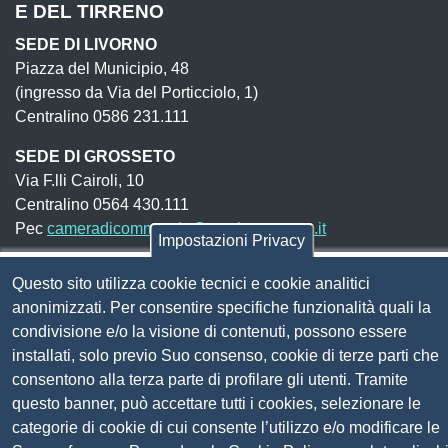
E DEL TIRRENO
SEDE DI LIVORNO
Piazza del Municipio, 48
(ingresso da Via del Porticciolo, 1)
Centralino 0586 231.111
SEDE DI GROSSETO
Via F.lli Cairoli, 10
Centralino 0564 430.111
Pec
cameradicommercio@pec.lg.camcom.it
Impostazioni Privacy
Questo sito utilizza cookie tecnici e cookie analitici
Codice fiscale e Partita Iva:
01838690491
anonimizzati. Per consentire specifiche funzionalità quali la
Codice univoco fatturazione elettronica:
UFN1JE
condivisione e/o la visione di contenuti, possono essere
installati, solo previo Suo consenso, cookie di terze parti che
Pagare con PagoPA
consentono alla terza parte di profilare gli utenti. Tramite
questo banner, può accettare tutti i cookies, selezionare le
Seguici su
categorie di cookie di cui consente l’utilizzo e/o modificare le