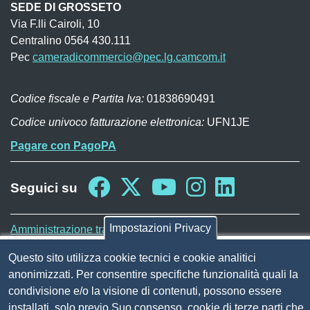
SEDE DI GROSSETO
Via F.lli Cairoli, 10
Centralino 0564 430.111
Pec
cameradicommercio@pec.lg.camcom.it
Codice fiscale e Partita Iva:
01838690491
Codice univoco fatturazione elettronica:
UFN1JE
Pagare con PagoPA
Seguici su
Sito web
Impostazioni Privacy
Amministrazione trasparente
Mappa del sito
Questo sito utilizza cookie tecnici e cookie analitici
Privacy
anonimizzati. Per consentire specifiche funzionalità quali la
Social Media Policy
condivisione e/o la visione di contenuti, possono essere
Dichiarazione di accessibilità
installati, solo previo Suo consenso, cookie di terze parti che