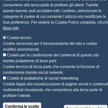
Feedback accessibilità
consentono alla terza parte di profilare gli utenti. Tramite
Siti tematici: Maremma e Tirreno Itinerari
questo banner, può accettare tutti i cookies, selezionare le
categorie di cookie di cui consente l’utilizzo e/o modificare le
© 2026 CAMERA DI COMMERCIO DELLA
Sue preferenze. Per vedere la Cookie Policy completa, clicch
MAREMMA E DEL TIRRENO
More info
Cookie tecnici
Cookie necessari per il funzionamento del sito e cookie
analitici anonimizzati.
Cookie per la condivisione dei contenuti di questo sito
tramite piattaforme di terze parti
Cookie tecnico di terza parte che consente la funzione di
condivisione tramite social network.
Cookie di piattaforme di social networking
Cookie legati alla visualizzazione di pagine social e contenuti
multimediali incorporati, che consentono alla terza parte di
profilare l'utente.
Conferma le scelte