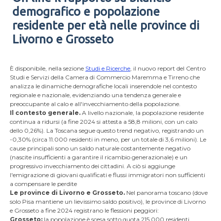
demografico e popolazione
residente per età nelle province di
Livorno e Grosseto
È disponibile, nella sezione
Studi e Ricerche
, il nuovo report del Centro
Studi e Servizi della Camera di Commercio Maremma e Tirreno che
analizza le dinamiche demografiche locali inserendole nel contesto
regionale e nazionale, evidenziando una tendenza generale e
preoccupante al calo e all'invecchiamento della popolazione.
Il contesto generale.
A livello nazionale, la popolazione residente
continua a ridursi (a fine 2024 si attesta a 58,8 milioni, con un calo
dello 0,26%). La Toscana segue questo trend negativo, registrando un
-0,30% (circa 11.000 residenti in meno, per un totale di 3,6 milioni). Le
cause principali sono un saldo naturale costantemente negativo
(nascite insufficienti a garantire il ricambio generazionale) e un
progressivo invecchiamento dei cittadini. A ciò si aggiunge
l'emigrazione di giovani qualificati e flussi immigratori non sufficienti
a compensare le perdite
Le province di Livorno e Grosseto.
Nel panorama toscano (dove
solo Pisa mantiene un lievissimo saldo positivo), le province di Livorno
e Grosseto a fine 2024 registrano le flessioni peggiori:
Grosseto:
la popolazione è scesa sotto quota 215.000 residenti,