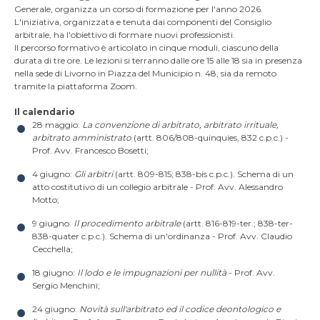
Generale, organizza un corso di formazione per l'anno 2026.
L'iniziativa, organizzata e tenuta dai componenti del Consiglio
arbitrale, ha l'obiettivo di formare nuovi professionisti.
Il percorso formativo è articolato in cinque moduli, ciascuno della
durata di tre ore. Le lezioni si terranno dalle ore 15 alle 18 sia in presenza
nella sede di Livorno in Piazza del Municipio n. 48, sia da remoto
tramite la piattaforma Zoom.
Il calendario
28 maggio:
La convenzione di arbitrato, arbitrato irrituale,
arbitrato amministrato
(artt. 806/808-quinquies, 832 c.p.c.) -
Prof. Avv. Francesco Bosetti;
4 giugno:
Gli arbitri
(artt. 809-815; 838-bis c.p.c.). Schema di un
atto costitutivo di un collegio arbitrale - Prof. Avv. Alessandro
Motto;
9 giugno:
Il procedimento arbitrale
(artt. 816-819-ter.; 838-ter-
838-quater c.p.c.). Schema di un'ordinanza - Prof. Avv. Claudio
Cecchella;
18 giugno:
Il lodo e le impugnazioni per nullità
- Prof. Avv.
Sergio Menchini;
24 giugno:
Novità sull'arbitrato ed il codice deontologico e