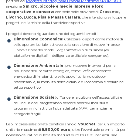
partner del
Progetto Interreg Italia Francia Marittimo SPORT ACT
,
seleziona
5
micro, piccole e medie imprese e loro
cooperative e consorzi
con sede nelle province di
Grosseto,
Livorno, Lucca, Pisa e Massa Carrara
, che intendono sviluppare
progetti nell'ambito della transizione sportiva.
I progetti devono riguardare uno dei seguenti ambiti:
Dimensione Economica:
utilizzare lo sport come motore di
sviluppo territoriale, attraverso la creazione di nuove imprese,
l'innovazione dei modelli organizzativi o di business (es.
piattaforme digitali, intelligenza artificiale, exergames);
Dimensione Ambientale:
promuovere interventi per la
riduzione dell'impatto ecologico, come l'efficientamento
energetico di impianti, lo sviluppo di turismo outdoor
responsabile, la mobilità dolce ciclabile e l'economia circolare nel
settore sportivo;
Dimensione Sociale:
diffondere la cultura dell'accessibilità e
dell'inclusione, progettando percorsi sportivi inclusivi o
programmi di attività fisica adattata (AFA) per anziani e
categorie fragili.
Le 5 imprese selezionate beneficeranno di
voucher
, per un importo
unitario massimo di
5.800,00 euro
, oltre l’eventuale premialità per il
possesso del rating di legalità (pari ad euro 120,00), per acquisire